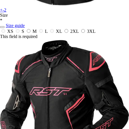
+-2
Size
*
Size guide
XS
S
M
L
XL
2XL
3XL
This field is required