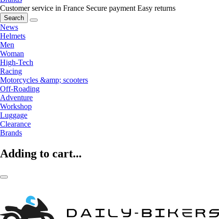
Customer service in France
Secure payment
Easy returns
Search
News
Helmets
Men
Woman
High-Tech
Racing
Motorcycles &amp; scooters
Off-Roading
Adventure
Workshop
Luggage
Clearance
Brands
Adding to cart...