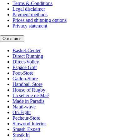
Terms & Conditions
Legal disclaimer
Payment methods
Prices and shipping options
Privacy statement
Our stores
Basket-Center
Direct Running
Direct-Volley
Espace Golf
Foot-Store
Gallop-Store
Handball-Store
House of Rugby
La sellerie de Maé
Made in Paradis
Nauti-wave
On-Fight
Pecheur-Store
Slowood Interior
Smash-Expert
Sneak'In