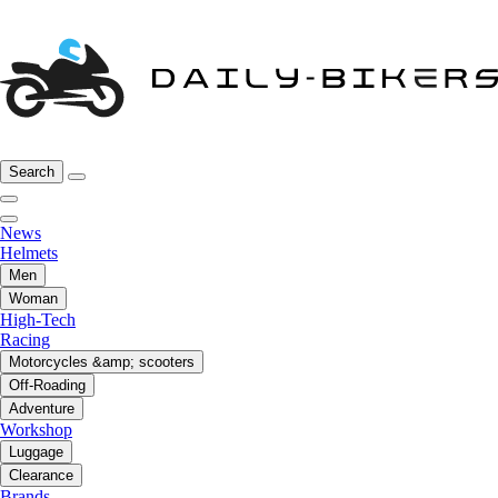
Search
News
Helmets
Men
Woman
High-Tech
Racing
Motorcycles &amp; scooters
Off-Roading
Adventure
Workshop
Luggage
Clearance
Brands