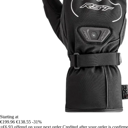
Starting at
€199.96
€138.55
-31%
+€6.93
offered on your next order
Credited after your order is confirm