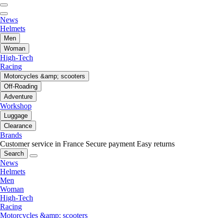
News
Helmets
Men
Woman
High-Tech
Racing
Motorcycles &amp; scooters
Off-Roading
Adventure
Workshop
Luggage
Clearance
Brands
Customer service in France
Secure payment
Easy returns
Search
News
Helmets
Men
Woman
High-Tech
Racing
Motorcycles &amp; scooters